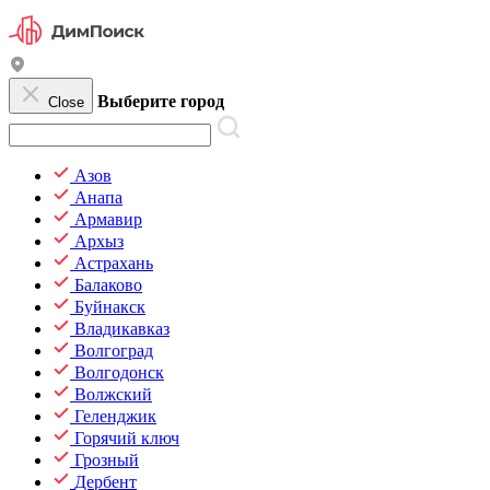
Выберите город
Close
Азов
Анапа
Армавир
Архыз
Астрахань
Балаково
Буйнакск
Владикавказ
Волгоград
Волгодонск
Волжский
Геленджик
Горячий ключ
Грозный
Дербент