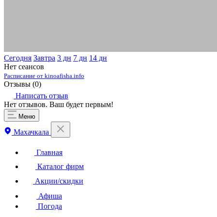
Сегодня
Завтра
3 дн
7 дн
14 дн
Нет сеансов
Расписание от kinoafisha.info
Отзывы (
0
)
Написать отзыв
Нет отзывов. Ваш будет первым!
Меню
Махачкала
Главная
Каталог фирм
Акции/скидки
Афиша
Погода