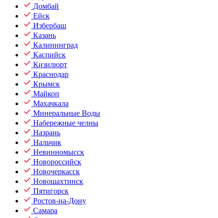
Домбай
Ейск
Избербаш
Казань
Калининград
Каспийск
Кизилюрт
Краснодар
Крымск
Майкоп
Махачкала
Минеральные Воды
Набережные челны
Назрань
Нальчик
Невинномысск
Новороссийск
Новочеркасск
Новошахтинск
Пятигорск
Ростов-на-Дону
Самара