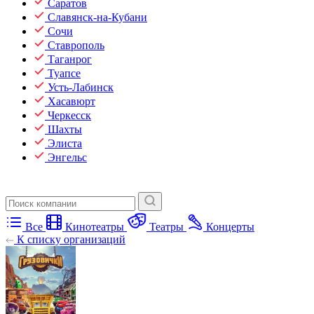
Саратов
Славянск-на-Кубани
Сочи
Ставрополь
Таганрог
Туапсе
Усть-Лабинск
Хасавюрт
Черкесск
Шахты
Элиста
Энгельс
Все
Кинотеатры
Театры
Концерты
К списку организаций