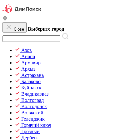
Выберите город
Close
Азов
Анапа
Армавир
Архыз
Астрахань
Балаково
Буйнакск
Владикавказ
Волгоград
Волгодонск
Волжский
Геленджик
Горячий ключ
Грозный
Дербент