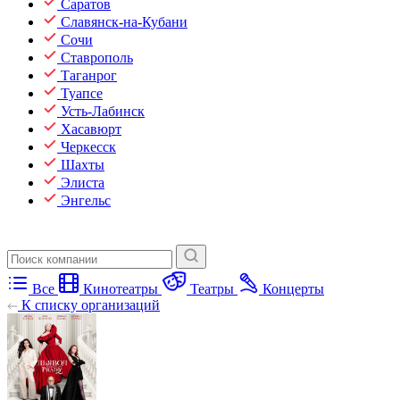
Саратов
Славянск-на-Кубани
Сочи
Ставрополь
Таганрог
Туапсе
Усть-Лабинск
Хасавюрт
Черкесск
Шахты
Элиста
Энгельс
Все
Кинотеатры
Театры
Концерты
К списку организаций