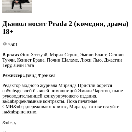
Дьявол носит Prada 2 (комедия, драма)
18+
5501
В ролях:
Энн Хэтэуэй, Мэрил Стрип, Эмили Блант, Стэнли
Туччи, Кеннет Брана, Полин Шаламе, Люси Лью, Джастин
Теру, Леди Гага
Режиссер:
Дэвид Фрэнкел
Редактор модного журнала Миранда Пристли борется
со&nbsp;своей бывшей помощницей Эмили Чарлтон, ныне
руководительницей конкурирующего издания,
за&nbsp;рекламные контракты. Пока печатные
СМИ&nbsp;переживают кризис, Миранда готовится уйти
на&nbsp;пенсию.
&nbsp;