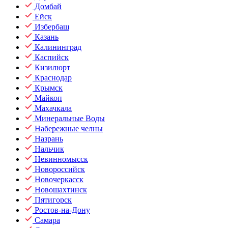
Домбай
Ейск
Избербаш
Казань
Калининград
Каспийск
Кизилюрт
Краснодар
Крымск
Майкоп
Махачкала
Минеральные Воды
Набережные челны
Назрань
Нальчик
Невинномысск
Новороссийск
Новочеркасск
Новошахтинск
Пятигорск
Ростов-на-Дону
Самара