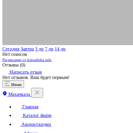
Сегодня
Завтра
3 дн
7 дн
14 дн
Нет сеансов
Расписание от kinoafisha.info
Отзывы (
0
)
Написать отзыв
Нет отзывов. Ваш будет первым!
Меню
Махачкала
Главная
Каталог фирм
Акции/скидки