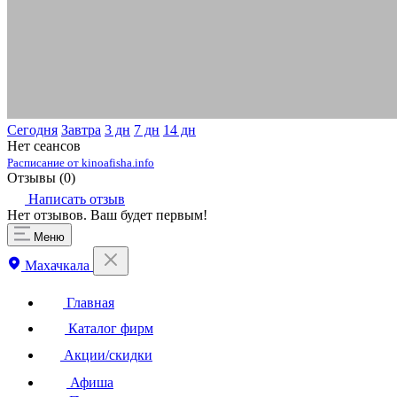
Сегодня
Завтра
3 дн
7 дн
14 дн
Нет сеансов
Расписание от kinoafisha.info
Отзывы (
0
)
Написать отзыв
Нет отзывов. Ваш будет первым!
Меню
Махачкала
Главная
Каталог фирм
Акции/скидки
Афиша