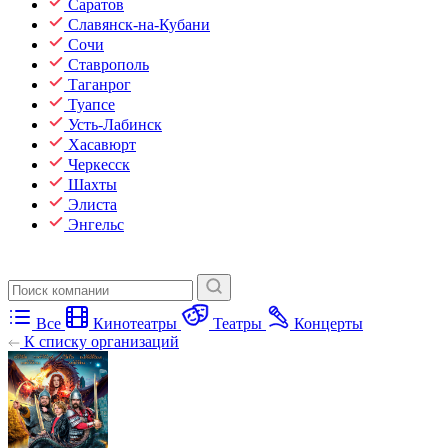
Саратов
Славянск-на-Кубани
Сочи
Ставрополь
Таганрог
Туапсе
Усть-Лабинск
Хасавюрт
Черкесск
Шахты
Элиста
Энгельс
Все
Кинотеатры
Театры
Концерты
К списку организаций