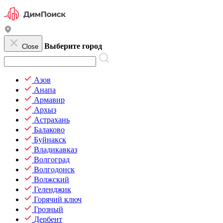
Выберите город
Close
Азов
Анапа
Армавир
Архыз
Астрахань
Балаково
Буйнакск
Владикавказ
Волгоград
Волгодонск
Волжский
Геленджик
Горячий ключ
Грозный
Дербент