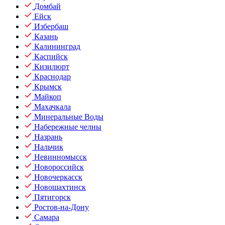
Домбай
Ейск
Избербаш
Казань
Калининград
Каспийск
Кизилюрт
Краснодар
Крымск
Майкоп
Махачкала
Минеральные Воды
Набережные челны
Назрань
Нальчик
Невинномысск
Новороссийск
Новочеркасск
Новошахтинск
Пятигорск
Ростов-на-Дону
Самара