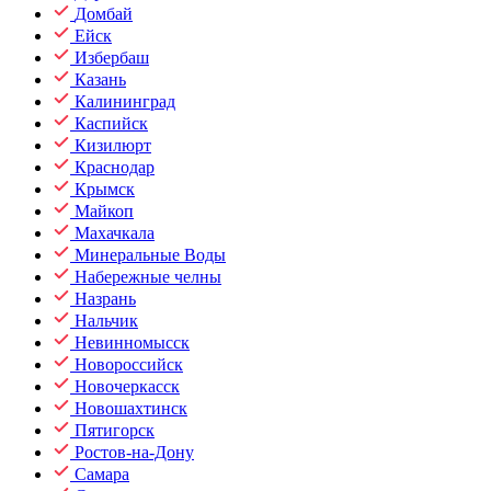
Домбай
Ейск
Избербаш
Казань
Калининград
Каспийск
Кизилюрт
Краснодар
Крымск
Майкоп
Махачкала
Минеральные Воды
Набережные челны
Назрань
Нальчик
Невинномысск
Новороссийск
Новочеркасск
Новошахтинск
Пятигорск
Ростов-на-Дону
Самара