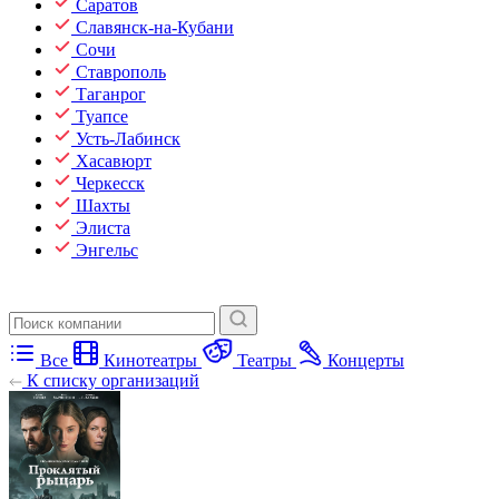
Саратов
Славянск-на-Кубани
Сочи
Ставрополь
Таганрог
Туапсе
Усть-Лабинск
Хасавюрт
Черкесск
Шахты
Элиста
Энгельс
Все
Кинотеатры
Театры
Концерты
К списку организаций