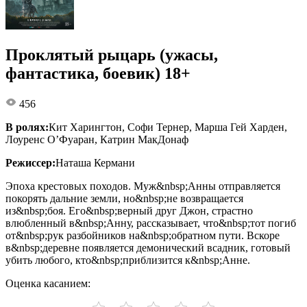
Проклятый рыцарь (ужасы,
фантастика, боевик) 18+
456
В ролях:
Кит Харингтон, Софи Тернер, Марша Гей Харден,
Лоуренс О’Фуаран, Катрин МакДонаф
Режиссер:
Наташа Кермани
Эпоха крестовых походов. Муж&nbsp;Анны отправляется
покорять дальние земли, но&nbsp;не возвращается
из&nbsp;боя. Его&nbsp;верный друг Джон, страстно
влюбленный в&nbsp;Анну, рассказывает, что&nbsp;тот погиб
от&nbsp;рук разбойников на&nbsp;обратном пути. Вскоре
в&nbsp;деревне появляется демонический всадник, готовый
убить любого, кто&nbsp;приблизится к&nbsp;Анне.
Оценка касанием: