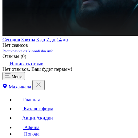
Сегодня
Завтра
3 дн
7 дн
14 дн
Нет сеансов
Расписание от kinoafisha.info
Отзывы (
0
)
Написать отзыв
Нет отзывов. Ваш будет первым!
Меню
Махачкала
Главная
Каталог фирм
Акции/скидки
Афиша
Погода