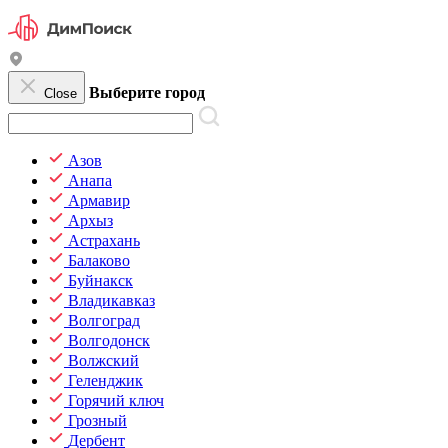
Выберите город
Close
Азов
Анапа
Армавир
Архыз
Астрахань
Балаково
Буйнакск
Владикавказ
Волгоград
Волгодонск
Волжский
Геленджик
Горячий ключ
Грозный
Дербент