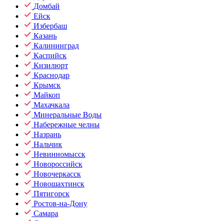
Домбай
Ейск
Избербаш
Казань
Калининград
Каспийск
Кизилюрт
Краснодар
Крымск
Майкоп
Махачкала
Минеральные Воды
Набережные челны
Назрань
Нальчик
Невинномысск
Новороссийск
Новочеркасск
Новошахтинск
Пятигорск
Ростов-на-Дону
Самара