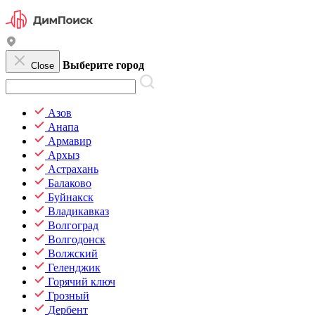
Выберите город
Close
Азов
Анапа
Армавир
Архыз
Астрахань
Балаково
Буйнакск
Владикавказ
Волгоград
Волгодонск
Волжский
Геленджик
Горячий ключ
Грозный
Дербент