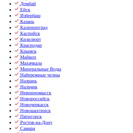
Домбай
Ейск
Избербаш
Казань
Калининград
Каспийск
Кизилюрт
Краснодар
Крымск
Майкоп
Махачкала
Минеральные Воды
Набережные челны
Назрань
Нальчик
Невинномысск
Новороссийск
Новочеркасск
Новошахтинск
Пятигорск
Ростов-на-Дону
Самара