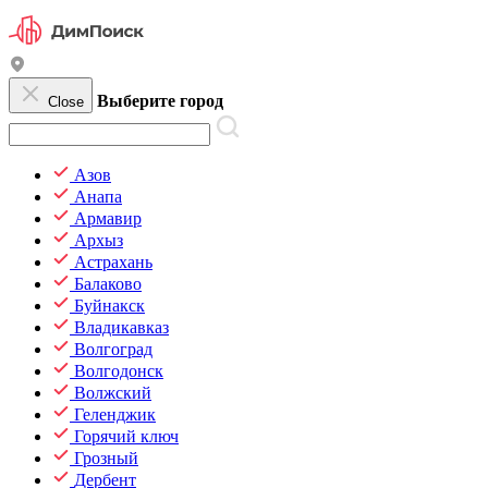
Выберите город
Close
Азов
Анапа
Армавир
Архыз
Астрахань
Балаково
Буйнакск
Владикавказ
Волгоград
Волгодонск
Волжский
Геленджик
Горячий ключ
Грозный
Дербент