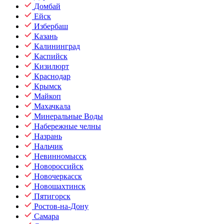
Домбай
Ейск
Избербаш
Казань
Калининград
Каспийск
Кизилюрт
Краснодар
Крымск
Майкоп
Махачкала
Минеральные Воды
Набережные челны
Назрань
Нальчик
Невинномысск
Новороссийск
Новочеркасск
Новошахтинск
Пятигорск
Ростов-на-Дону
Самара