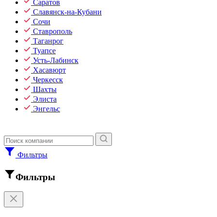
Саратов
Славянск-на-Кубани
Сочи
Ставрополь
Таганрог
Туапсе
Усть-Лабинск
Хасавюрт
Черкесск
Шахты
Элиста
Энгельс
Фильтры
Фильтры