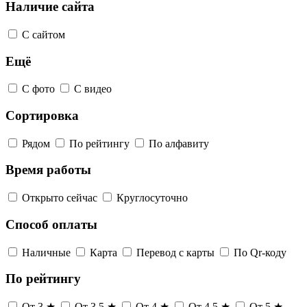
Наличие сайта
С сайтом
Ещё
С фото
С видео
Сортировка
Рядом
По рейтингу
По алфавиту
Время работы
Открыто сейчас
Круглосуточно
Способ оплаты
Наличные
Карта
Перевод с карты
По Qr-коду
По рейтингу
От 3 ★
От 3,5 ★
От 4 ★
От 4,5 ★
От 5 ★