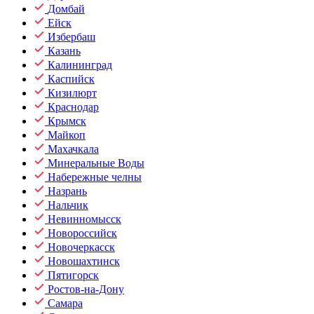
Домбай
Ейск
Избербаш
Казань
Калининград
Каспийск
Кизилюрт
Краснодар
Крымск
Майкоп
Махачкала
Минеральные Воды
Набережные челны
Назрань
Нальчик
Невинномысск
Новороссийск
Новочеркасск
Новошахтинск
Пятигорск
Ростов-на-Дону
Самара