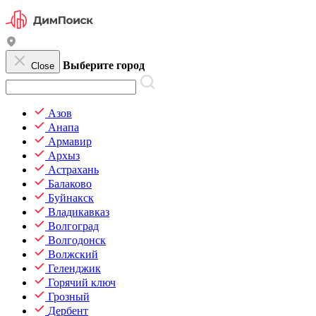
Выберите город
Close
Азов
Анапа
Армавир
Архыз
Астрахань
Балаково
Буйнакск
Владикавказ
Волгоград
Волгодонск
Волжский
Геленджик
Горячий ключ
Грозный
Дербент