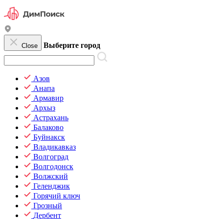
Выберите город
Close
Азов
Анапа
Армавир
Архыз
Астрахань
Балаково
Буйнакск
Владикавказ
Волгоград
Волгодонск
Волжский
Геленджик
Горячий ключ
Грозный
Дербент