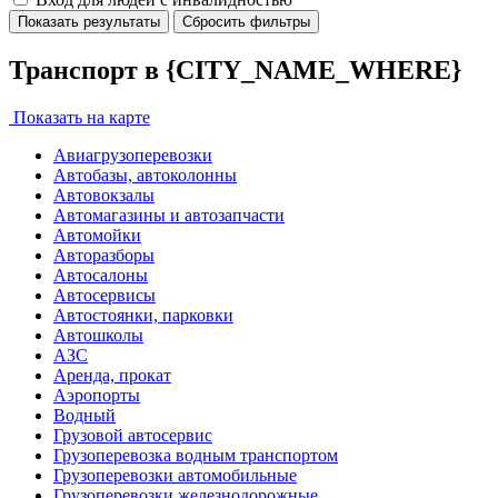
Показать результаты
Сбросить фильтры
Транспорт в {CITY_NAME_WHERE}
Показать на карте
Авиагрузоперевозки
Автобазы, автоколонны
Автовокзалы
Автомагазины и автозапчасти
Автомойки
Авторазборы
Автосалоны
Автосервисы
Автостоянки, парковки
Автошколы
АЗС
Аренда, прокат
Аэропорты
Водный
Грузовой автосервис
Грузоперевозка водным транспортом
Грузоперевозки автомобильные
Грузоперевозки железнодорожные