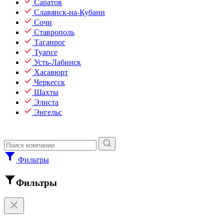
Саратов
Славянск-на-Кубани
Сочи
Ставрополь
Таганрог
Туапсе
Усть-Лабинск
Хасавюрт
Черкесск
Шахты
Элиста
Энгельс
Фильтры
Фильтры