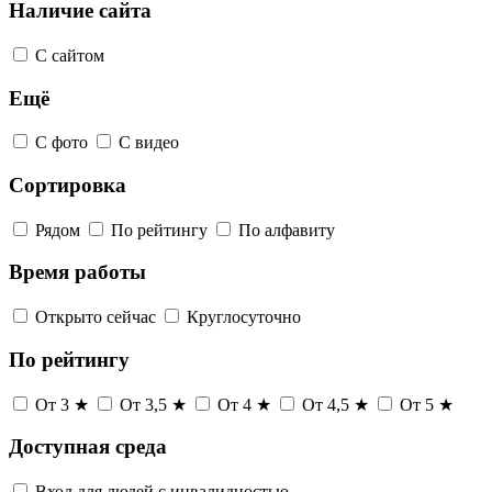
Наличие сайта
С сайтом
Ещё
С фото
С видео
Сортировка
Рядом
По рейтингу
По алфавиту
Время работы
Открыто сейчас
Круглосуточно
По рейтингу
От 3 ★
От 3,5 ★
От 4 ★
От 4,5 ★
От 5 ★
Доступная среда
Вход для людей с инвалидностью