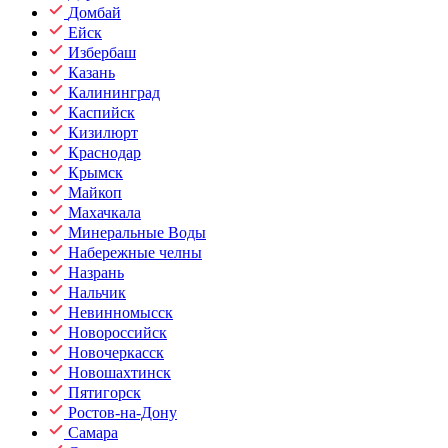
Домбай
Ейск
Избербаш
Казань
Калининград
Каспийск
Кизилюрт
Краснодар
Крымск
Майкоп
Махачкала
Минеральные Воды
Набережные челны
Назрань
Нальчик
Невинномысск
Новороссийск
Новочеркасск
Новошахтинск
Пятигорск
Ростов-на-Дону
Самара