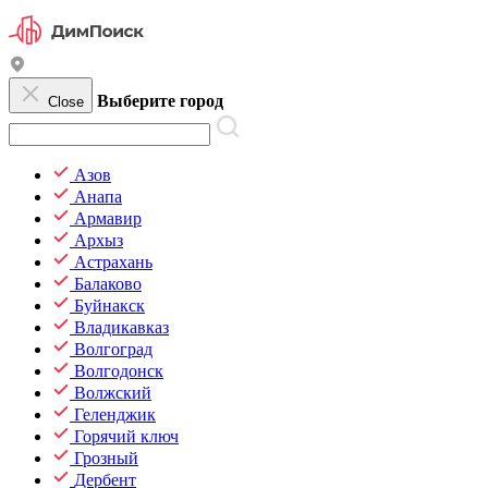
Выберите город
Close
Азов
Анапа
Армавир
Архыз
Астрахань
Балаково
Буйнакск
Владикавказ
Волгоград
Волгодонск
Волжский
Геленджик
Горячий ключ
Грозный
Дербент