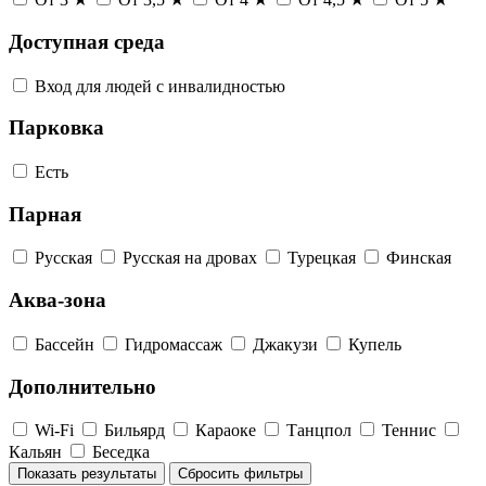
Доступная среда
Вход для людей с инвалидностью
Парковка
Есть
Парная
Русская
Русская на дровах
Турецкая
Финская
Аква-зона
Бассейн
Гидромассаж
Джакузи
Купель
Дополнительно
Wi-Fi
Бильярд
Караоке
Танцпол
Теннис
Кальян
Беседка
Показать результаты
Сбросить фильтры