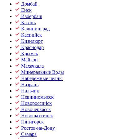
Домбай
Ейск
Избербаш
Казань
Калининград
Каспийск
Кизилюрт
Краснодар
Крымск
Майкоп
Махачкала
Минеральные Воды
Набережные челны
Назрань
Нальчик
Невинномысск
Новороссийск
Новочеркасск
Новошахтинск
Пятигорск
Ростов-на-Дону
Самара