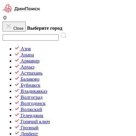
Выберите город
Close
Азов
Анапа
Армавир
Архыз
Астрахань
Балаково
Буйнакск
Владикавказ
Волгоград
Волгодонск
Волжский
Геленджик
Горячий ключ
Грозный
Дербент