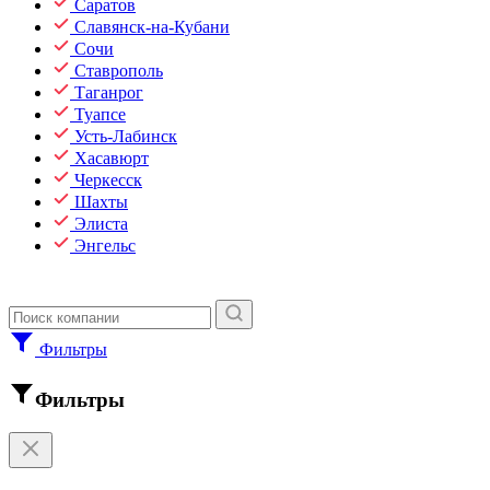
Саратов
Славянск-на-Кубани
Сочи
Ставрополь
Таганрог
Туапсе
Усть-Лабинск
Хасавюрт
Черкесск
Шахты
Элиста
Энгельс
Фильтры
Фильтры