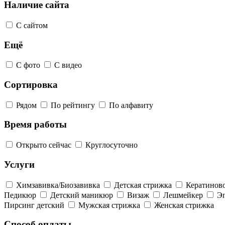
Наличие сайта
С сайтом
Ещё
С фото
С видео
Сортировка
Рядом
По рейтингу
По алфавиту
Время работы
Открыто сейчас
Круглосуточно
Услуги
Химзавивка/Биозавивка
Детская стрижка
Кератинов
Педикюр
Детский маникюр
Визаж
Лешмейкер
Э
Пирсинг детский
Мужская стрижка
Женская стрижка
Способ оплаты