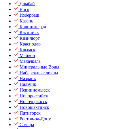
Домбай
Ейск
Избербаш
Казань
Калининград
Каспийск
Кизилюрт
Краснодар
Крымск
Майкоп
Махачкала
Минеральные Воды
Набережные челны
Назрань
Нальчик
Невинномысск
Новороссийск
Новочеркасск
Новошахтинск
Пятигорск
Ростов-на-Дону
Самара