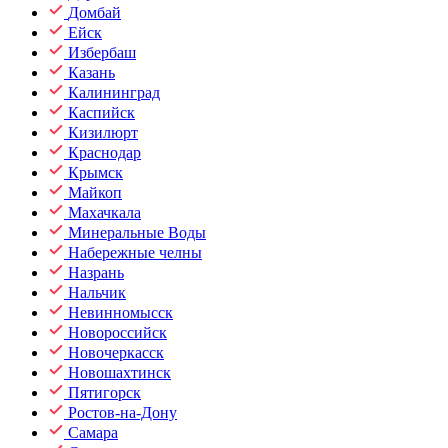
Домбай
Ейск
Избербаш
Казань
Калининград
Каспийск
Кизилюрт
Краснодар
Крымск
Майкоп
Махачкала
Минеральные Воды
Набережные челны
Назрань
Нальчик
Невинномысск
Новороссийск
Новочеркасск
Новошахтинск
Пятигорск
Ростов-на-Дону
Самара