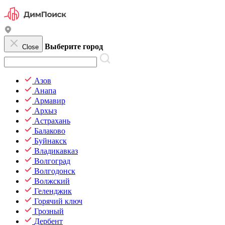
Выберите город
Close
Азов
Анапа
Армавир
Архыз
Астрахань
Балаково
Буйнакск
Владикавказ
Волгоград
Волгодонск
Волжский
Геленджик
Горячий ключ
Грозный
Дербент