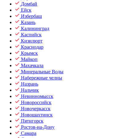
Домбай
Ейск
Избербаш
Казань
Калининград
Каспийск
Кизилюрт
Краснодар
Крымск
Майкоп
Махачкала
Минеральные Воды
Набережные челны
Назрань
Нальчик
Невинномысск
Новороссийск
Новочеркасск
Новошахтинск
Пятигорск
Ростов-на-Дону
Самара