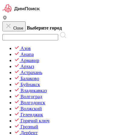
Выберите город
Close
Азов
Анапа
Армавир
Архыз
Астрахань
Балаково
Буйнакск
Владикавказ
Волгоград
Волгодонск
Волжский
Геленджик
Горячий ключ
Грозный
Дербент