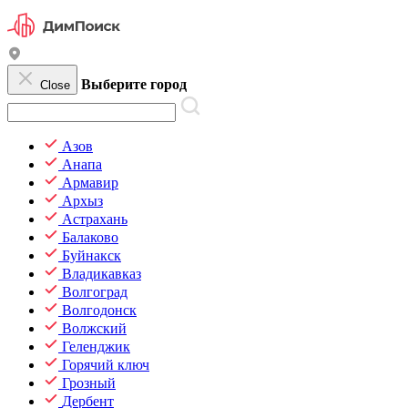
Выберите город
Close
Азов
Анапа
Армавир
Архыз
Астрахань
Балаково
Буйнакск
Владикавказ
Волгоград
Волгодонск
Волжский
Геленджик
Горячий ключ
Грозный
Дербент