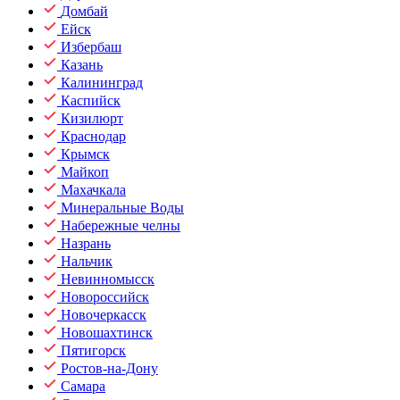
Домбай
Ейск
Избербаш
Казань
Калининград
Каспийск
Кизилюрт
Краснодар
Крымск
Майкоп
Махачкала
Минеральные Воды
Набережные челны
Назрань
Нальчик
Невинномысск
Новороссийск
Новочеркасск
Новошахтинск
Пятигорск
Ростов-на-Дону
Самара