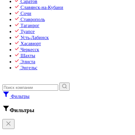
Саратов
Славянск-на-Кубани
Сочи
Ставрополь
Таганрог
Туапсе
Усть-Лабинск
Хасавюрт
Черкесск
Шахты
Элиста
Энгельс
Фильтры
Фильтры