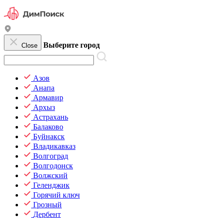
Выберите город
Close
Азов
Анапа
Армавир
Архыз
Астрахань
Балаково
Буйнакск
Владикавказ
Волгоград
Волгодонск
Волжский
Геленджик
Горячий ключ
Грозный
Дербент