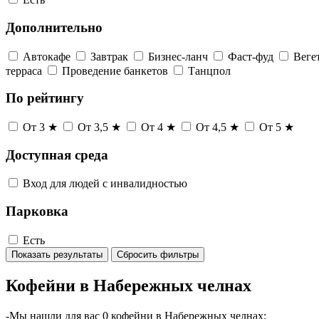
Дополнительно
Автокафе
Завтрак
Бизнес-ланч
Фаст-фуд
Веге
терраса
Проведение банкетов
Танцпол
По рейтингу
От 3 ★
От 3,5 ★
От 4 ★
От 4,5 ★
От 5 ★
Доступная среда
Вход для людей с инвалидностью
Парковка
Есть
Показать результаты
Сбросить фильтры
Кофейни в Набережных челнах
-Мы нашли для вас 0 кофейни в Набережных челнах;