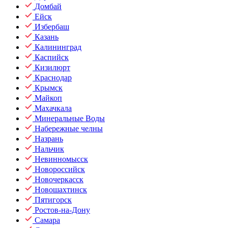
Домбай
Ейск
Избербаш
Казань
Калининград
Каспийск
Кизилюрт
Краснодар
Крымск
Майкоп
Махачкала
Минеральные Воды
Набережные челны
Назрань
Нальчик
Невинномысск
Новороссийск
Новочеркасск
Новошахтинск
Пятигорск
Ростов-на-Дону
Самара